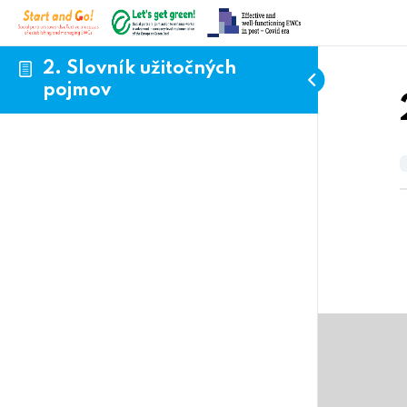
2. Slovník užitočných
pojmov