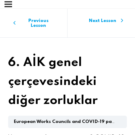
Previous
Next Lesson
Lesson
6. AİK genel
çerçevesindeki
diğer zorluklar
European Works Councils and COVID-19 pandemic training toolbox for EWC members in the metal industry (Türkçe)