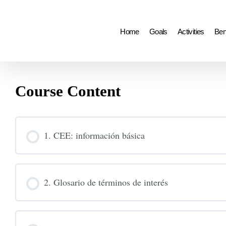
Search
Skip
for:
to
Home
Goals
Activities
Ben
content
Course Content
1. CEE: información básica
2. Glosario de términos de interés