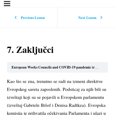
Previous Lesson
Next Lesson
7. Zaključci
European Works Councils and COVID-19 pandemic training toolbox for EWC members in the metal industry (srpski)
Kao što se zna, trenutno se radi na izmeni direktive
Evropskog saveta zaposlenih. Podsticaj za njih bili su
izveštaji koji su se pojavili u Evropskom parlamentu
(izveštaj Gabriele Bišof i Denisa Radtkea). Evropska
komisija je prihvatila očekivanja Parlamenta i ulazi u