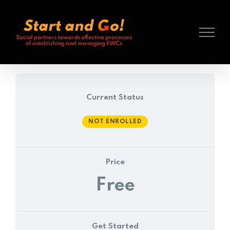
Search
Skip
for:
to
content
Current Status
NOT ENROLLED
Price
Free
Get Started