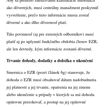
Aby sa predišlo zneužívaniu klasifikácie informácií
ako dôverných, musí centrálny manažment poskytnúť
vysvetlenie, prečo tieto informácie musia zostať
dôverné a ako dlho dôvernosť platí.
Táto povinnosť (aj pre externých odborníkov) musí
platiť aj po uplynutí funkčného obdobia členov EZR,
ale len dovtedy, kým informácie zostanú dôverné.
Trvanie dohody, dodatky a doložka o ukončení
Smernica o EZR (pozri článok 6g) stanovuje, že
dohoda o EZR musí obsahovať dátum nadobudnutia
jej platnosti a jej trvanie, opatrenia na jej zmenu
alebo ukončenie a prípady v ktorých sa má dohoda
opätovne prerokovať, a postup na jej opätovné