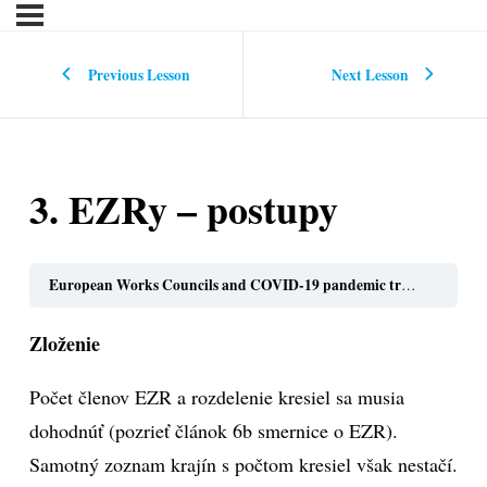
Previous Lesson
Next Lesson
3. EZRy – postupy
European Works Councils and COVID-19 pandemic training toolbox for EWC members in the metal industry (slovenčina)
Zloženie
Počet členov EZR a rozdelenie kresiel sa musia
dohodnúť (pozrieť článok 6b smernice o EZR).
Samotný zoznam krajín s počtom kresiel však nestačí.