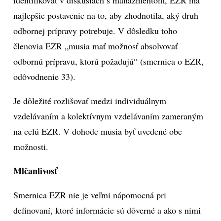
identifikovať v diskusiách s manažmentom, EZR má
najlepšie postavenie na to, aby zhodnotila, aký druh
odbornej prípravy potrebuje. V dôsledku toho
členovia EZR „musia mať možnosť absolvovať
odbornú prípravu, ktorú požadujú“ (smernica o EZR,
odôvodnenie 33).
Je dôležité rozlišovať medzi individuálnym
vzdelávaním a kolektívnym vzdelávaním zameraným
na celú EZR. V dohode musia byť uvedené obe
možnosti.
Mlčanlivosť
Smernica EZR nie je veľmi nápomocná pri
definovaní, ktoré informácie sú dôverné a ako s nimi