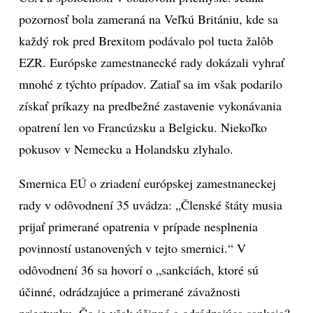
pozornosť bola zameraná na Veľkú Britániu, kde sa
každý rok pred Brexitom podávalo pol tucta žalôb
EZR. Európske zamestnanecké rady dokázali vyhrať
mnohé z týchto prípadov. Zatiaľ sa im však podarilo
získať príkazy na predbežné zastavenie vykonávania
opatrení len vo Francúzsku a Belgicku. Niekoľko
pokusov v Nemecku a Holandsku zlyhalo.
Smernica EÚ o zriadení európskej zamestnaneckej
rady v odôvodnení 35 uvádza: „Členské štáty musia
prijať primerané opatrenia v prípade nesplnenia
povinností ustanovených v tejto smernici.“ V
odôvodnení 36 sa hovorí o „sankciách, ktoré sú
účinné, odrádzajúce a primerané závažnosti