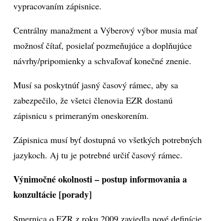
vypracovaním zápisnice.
Centrálny manažment a Výberový výbor musia mať
možnosť čítať, posielať pozmeňujúce a doplňujúce
návrhy/pripomienky a schvaľovať konečné znenie.
Musí sa poskytnúť jasný časový rámec, aby sa
zabezpečilo, že všetci členovia EZR dostanú
zápisnicu s primeraným oneskorením.
Zápisnica musí byť dostupná vo všetkých potrebných
jazykoch. Aj tu je potrebné určiť časový rámec.
Výnimočné okolnosti – postup informovania a
konzultácie [porady]
Smernica o EZR z roku 2009 zaviedla nové definície