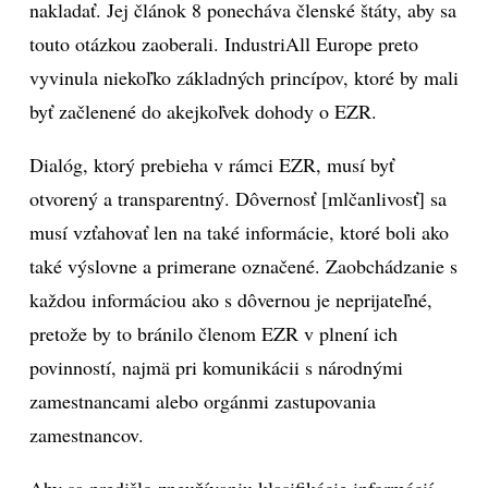
nakladať. Jej článok 8 ponecháva členské štáty, aby sa
touto otázkou zaoberali. IndustriAll Europe preto
vyvinula niekoľko základných princípov, ktoré by mali
byť začlenené do akejkoľvek dohody o EZR.
Dialóg, ktorý prebieha v rámci EZR, musí byť
otvorený a transparentný. Dôvernosť [mlčanlivosť] sa
musí vzťahovať len na také informácie, ktoré boli ako
také výslovne a primerane označené. Zaobchádzanie s
každou informáciou ako s dôvernou je neprijateľné,
pretože by to bránilo členom EZR v plnení ich
povinností, najmä pri komunikácii s národnými
zamestnancami alebo orgánmi zastupovania
zamestnancov.