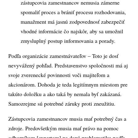
zástupcovia zamestnancov nemusia zámerne
spomaliť proces a brániť procesu rozhodovania,
manažment má jasnú zodpovednosť zabezpečiť
vhodné informácie čo najskôr, aby sa umožnil
zmysluplný postup informovania a porady.
Podľa organizácie zamestnávateľov – Toto je dosť
nevyvážený pohľad. Predstavenstvo spoločnosti má aj
svoje zverenecké povinnosti voči majiteľom a
akcionárom. Dohoda je teda legitímnym miestom pre
takúto doložku a ako taká by nemala byť zakázaná.
Samozrejme sú potrebné záruky proti zneužitiu.
Zástupcovia zamestnancov musia mať potrebný čas a
zdroje. Predovšetkým musia mať právo na pomoc
odborníkom [expertom] na danú problematiku podľa