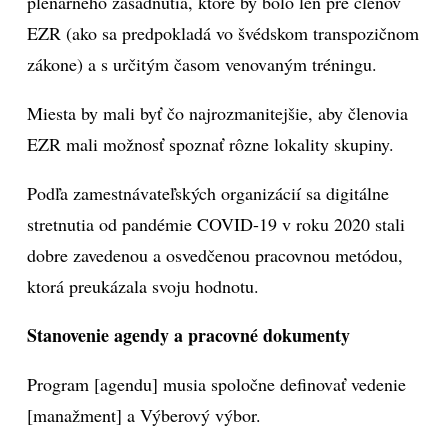
plenárneho zasadnutia, ktoré by bolo len pre členov
EZR (ako sa predpokladá vo švédskom transpozičnom
zákone) a s určitým časom venovaným tréningu.
Miesta by mali byť čo najrozmanitejšie, aby členovia
EZR mali možnosť spoznať rôzne lokality skupiny.
Podľa zamestnávateľských organizácií sa digitálne
stretnutia od pandémie COVID-19 v roku 2020 stali
dobre zavedenou a osvedčenou pracovnou metódou,
ktorá preukázala svoju hodnotu.
Stanovenie agendy a pracovné dokumenty
Program [agendu] musia spoločne definovať vedenie
[manažment] a Výberový výbor.