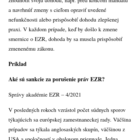
zhodnotiť svoju dohodu, napr. pred koncom mandátu
a navrhnúť zmeny s cieľom opraviť uvedené
nefunkčnosti alebo prispôsobiť dohodu zlepšenej
praxi. V každom prípade, keď by došlo k zmene
smernice o EZR, dohoda by sa musela prispôsobiť
zmenenému zákonu.
Pr
íklad
Aké sú sankcie za porušenie práv EZR?
Správy akadémie EZR – 4/2021
V posledných rokoch vzrástol počet súdnych sporov
týkajúcich sa európskej zamestnaneckej rady. Väčšina
prípadov sa týkala anglosaských skupín, väčšinou z
USA a spoločností v obalovom priemysle. Jedna