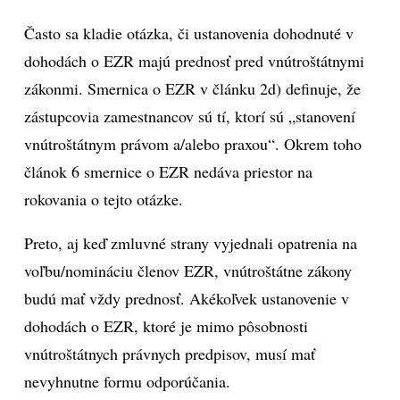
Často sa kladie otázka, či ustanovenia dohodnuté v
dohodách o EZR majú prednosť pred vnútroštátnymi
zákonmi. Smernica o EZR v článku 2d) definuje, že
zástupcovia zamestnancov sú tí, ktorí sú „stanovení
vnútroštátnym právom a/alebo praxou“. Okrem toho
článok 6 smernice o EZR nedáva priestor na
rokovania o tejto otázke.
Preto, aj keď zmluvné strany vyjednali opatrenia na
voľbu/nomináciu členov EZR, vnútroštátne zákony
budú mať vždy prednosť. Akékoľvek ustanovenie v
dohodách o EZR, ktoré je mimo pôsobnosti
vnútroštátnych právnych predpisov, musí mať
nevyhnutne formu odporúčania.