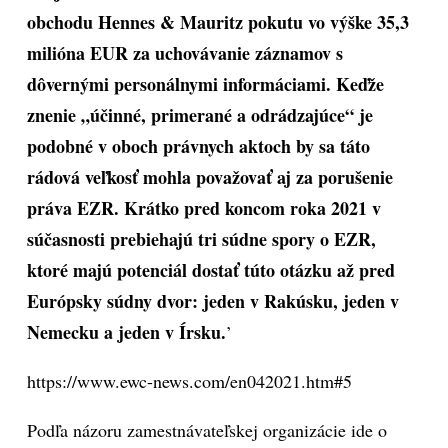
obchodu Hennes & Mauritz pokutu vo výške 35,3
milióna EUR za uchovávanie záznamov s
dôvernými personálnymi informáciami. Keďže
znenie „účinné, primerané a odrádzajúce“ je
podobné v oboch právnych aktoch by sa táto
rádová veľkosť mohla považovať aj za porušenie
práva EZR. Krátko pred koncom roka 2021 v
súčasnosti prebiehajú tri súdne spory o EZR,
ktoré majú potenciál dostať túto otázku až pred
Európsky súdny dvor: jeden v Rakúsku, jeden v
Nemecku a jeden v Írsku.
’
https://www.ewc-news.com/en042021.htm#5
Podľa názoru zamestnávateľskej organizácie ide o