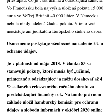
priestupku. Čo je však účinná a odrádzajúca sankcia?
Vo Francúzsku bola najvyššia uložená pokuta 15 000
eur a vo Veľkej Británii 40 000 libier. V Nemecku
nebola nikdy udelená žiadna pokuta. V tejto veci
neexistuje ani judikatúra Európskeho súdneho dvora.
Usmernenie poskytuje všeobecné nariadenie EÚ o
ochrane údajov.
Je v platnosti od mája 2018. V článku 83 sa
stanovujú pokuty, ktoré musia byť „účinné,
primerané a odrádzajúce“ a môžu dosahovať až 4
% celkového celosvetového ročného obratu za
predchádzajúci finančný rok. Na tomto právnom
základe uložil hamburský komisár pre ochranu
údajov a slobodu informácií v októbri 2020 online