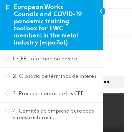
European Works
Councils and COVID-19
Previous
pandemic training
Lesson
toolbox for EWC
members in the metal
industry (español)
Videotutorial
1. CEE: información básica
2. Glosario de términos de interés
European Works Councils and COVID-19 pandemic training toolbox for EWC members in the metal industry (español)
3. Procedimientos de los CEE
4. Comités de empresa europeos
y reestructuración